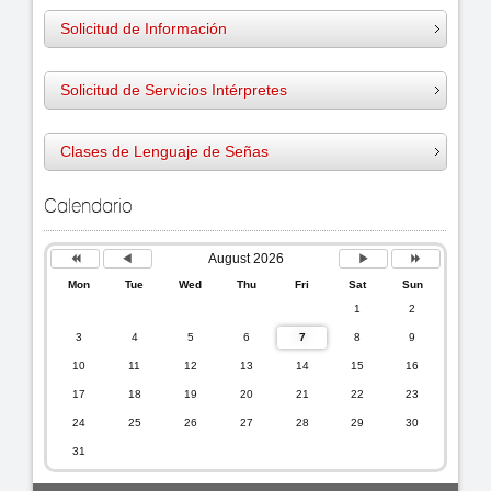
Solicitud de Información
Solicitud de Servicios I
ntérpretes
Clases de Lenguaje de Señas
Previous
Previous
Next
Next
Calendario
Year
Month
Month
Year
August 2026
Mon
Tue
Wed
Thu
Fri
Sat
Sun
1
2
3
4
5
6
7
8
9
10
11
12
13
14
15
16
17
18
19
20
21
22
23
24
25
26
27
28
29
30
31